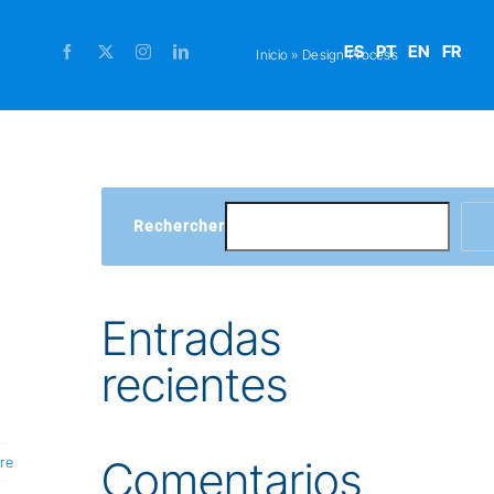
ES
PT
EN
FR
Inicio
»
Design Process
Rechercher
Entradas
recientes
Comentarios
re