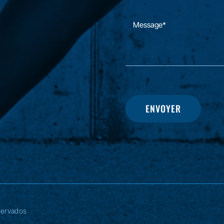
ENVOYER
servados